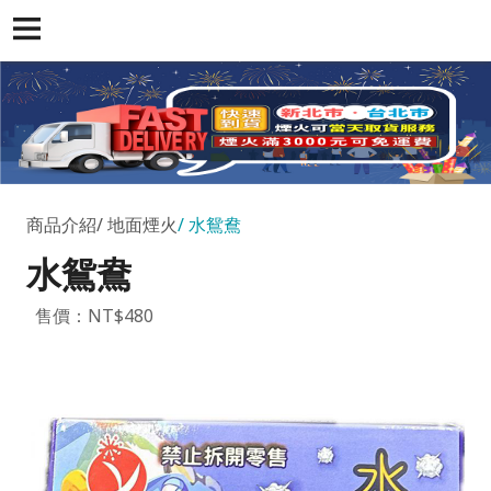
商品介紹
地面煙火
水鴛鴦
水鴛鴦
售價：NT$480