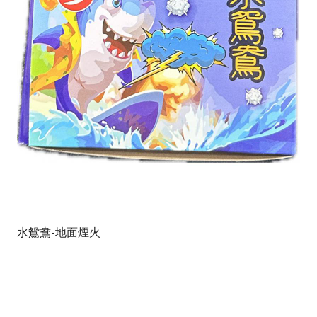
水鴛鴦-地面煙火