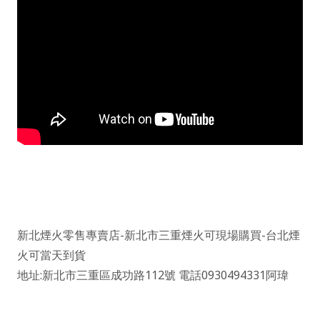
新北煙火零售專賣店-
新北市三重煙火可現場購買
-
台北煙
火可當天到
貨
地址
:
新北市三重區成功路
112
號
電話
0930494331
阿瑋