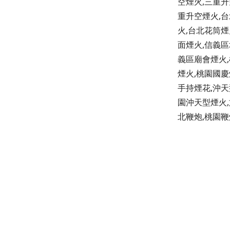
空煙火,三重升
重升空煙火,台
火,台北花筒煙
面煙火,信義區
義區廟會煙火,
煙火,桃園國慶
手持煙花,沖天
園沖天型煙火,
北鞭炮,桃園鞭