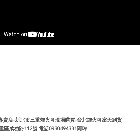
專賣店-
新北市三重煙火可現場購買
-
台北煙火可當天到
貨
重區成功路
112
號
電話
0930494331
阿瑋