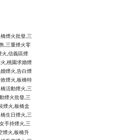
板橋煙火批發,三
售,三重煙火零
煙火,信義區煙
煙火,桃園求婚煙
結婚煙火,告白煙
特效煙火,板橋特
板橋活動煙火,三
動煙火批發,三
裝煙火,板橋盒
板橋生日煙火,三
女手持煙火,三
空煙火,板橋升