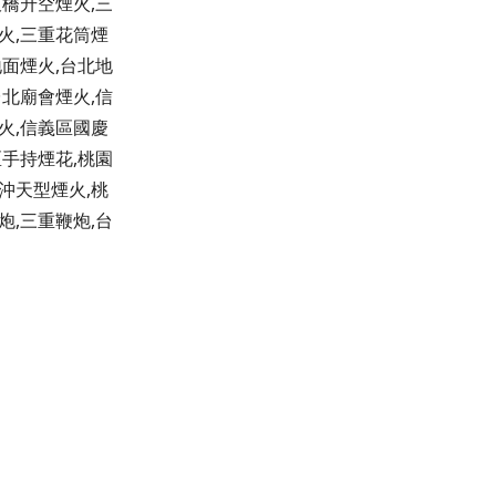
板橋升空煙火,三
火,三重花筒煙
地面煙火,台北地
台北廟會煙火,信
火,信義區國慶
區手持煙花,桃園
沖天型煙火,桃
炮,三重鞭炮,台