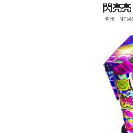
閃亮亮
售價：NT$6