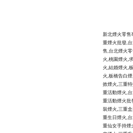
新北煙火零售專
重煙火批發,台
售,台北煙火零
火,桃園煙火,
火,結婚煙火,
火,板橋告白煙
效煙火,三重特
重活動煙火,台
重活動煙火批
裝煙火,三重盒
重生日煙火,台
重仙女手持煙