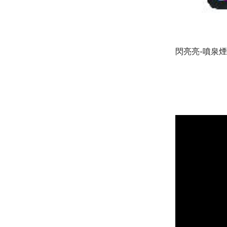
閃亮亮-噴泉