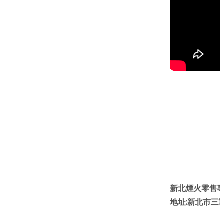
新北煙火零售
地址
:
新北市三