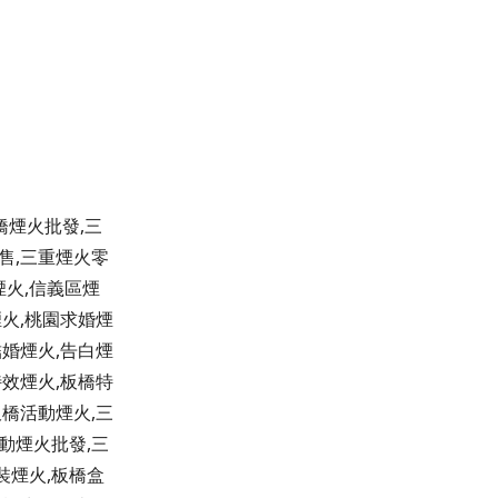
橋煙火批發,三
售,三重煙火零
煙火,信義區煙
煙火,桃園求婚煙
結婚煙火,告白煙
特效煙火,板橋特
板橋活動煙火,三
動煙火批發,三
裝煙火,板橋盒