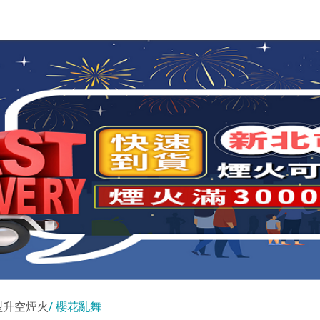
型升空煙火
櫻花亂舞