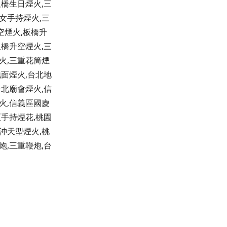
板橋生日煙火,三
女手持煙火,三
空煙火,板橋升
板橋升空煙火,三
火,三重花筒煙
地面煙火,台北地
台北廟會煙火,信
火,信義區國慶
區手持煙花,桃園
沖天型煙火,桃
炮,三重鞭炮,台