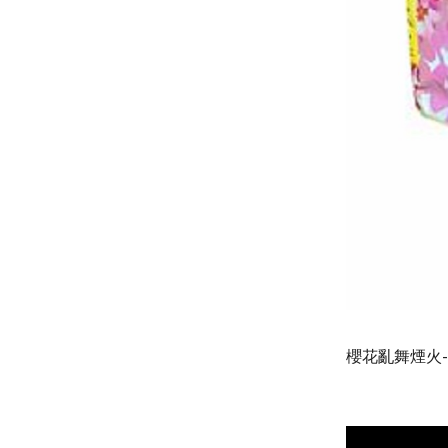
櫻花亂舞煙火-