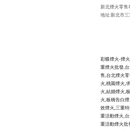
新北煙火零售
地址
:
新北市三
彩蝶煙火-煙火
重煙火批發,台
售,台北煙火零
火,桃園煙火,
火,結婚煙火,
火,板橋告白煙
效煙火,三重特
重活動煙火,台
重活動煙火批