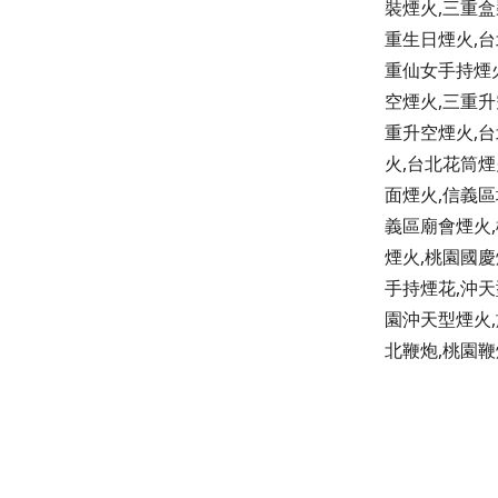
裝煙火,三重盒
重生日煙火,台
重仙女手持煙
空煙火,三重升
重升空煙火,台
火,台北花筒煙
面煙火,信義區
義區廟會煙火,
煙火,桃園國慶
手持煙花,沖天
園沖天型煙火,
北鞭炮,桃園鞭