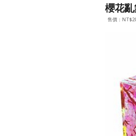
櫻花亂
售價：NT$20